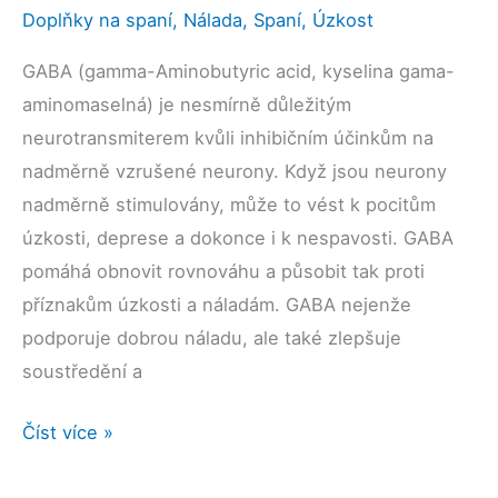
Doplňky na spaní
,
Nálada
,
Spaní
,
Úzkost
GABA (gamma-Aminobutyric acid, kyselina gama-
aminomaselná) je nesmírně důležitým
neurotransmiterem kvůli inhibičním účinkům na
nadměrně vzrušené neurony. Když jsou neurony
nadměrně stimulovány, může to vést k pocitům
úzkosti, deprese a dokonce i k nespavosti. GABA
pomáhá obnovit rovnováhu a působit tak proti
příznakům úzkosti a náladám. GABA nejenže
podporuje dobrou náladu, ale také zlepšuje
soustředění a
GABA
Číst více »
a