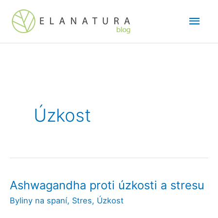
Přeskočit
Hlav
na
obsah
men
Úzkost
Ashwagandha proti úzkosti a stresu
Byliny na spaní
,
Stres
,
Úzkost