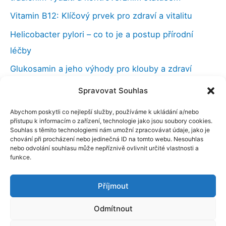
Vitamin B12: Klíčový prvek pro zdraví a vitalitu
Helicobacter pylori – co to je a postup přírodní
léčby
Glukosamin a jeho výhody pro klouby a zdraví
Vilcacora (kočičí dráp), účinky a použití v medicíně
Spravovat Souhlas
Kloubní výživa a co můžeme udělat při bolestech
Abychom poskytli co nejlepší služby, používáme k ukládání a/nebo
kloubů
přístupu k informacím o zařízení, technologie jako jsou soubory cookies.
Souhlas s těmito technologiemi nám umožní zpracovávat údaje, jako je
Nootropika – chytré drogy a naše paměť
chování při procházení nebo jedinečná ID na tomto webu. Nesouhlas
nebo odvolání souhlasu může nepříznivě ovlivnit určité vlastnosti a
funkce.
Příjmout
Copyright © 2026 ELANATURA s.r.o. | Elanatura
Blog - Typy pro vaše zdraví
Odmítnout