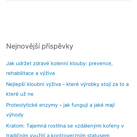
naše
nálada
–
posiluje
mozek
Nejnovější příspěvky
a
bojuje
Jak udržet zdravé kolenní klouby: prevence,
proti
rehabilitace a výživa
úzkosti
Nejlepší kloubní výživa – které výrobky stojí za to a
které už ne
Proteolytické enzymy – jak fungují a jaké mají
výhody
Kratom: Tajemná rostlina se vzdálenými kořeny v
tradičním využití a kontroverzním statusem