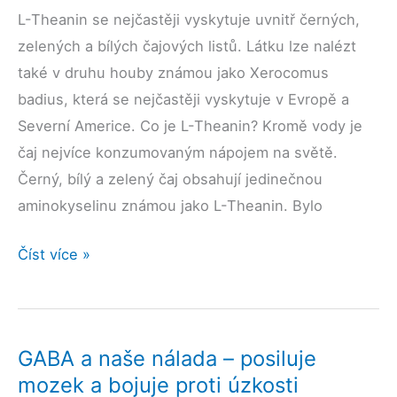
L-Theanin se nejčastěji vyskytuje uvnitř černých,
zelených a bílých čajových listů. Látku lze nalézt
také v druhu houby známou jako Xerocomus
badius, která se nejčastěji vyskytuje v Evropě a
Severní Americe. Co je L-Theanin? Kromě vody je
čaj nejvíce konzumovaným nápojem na světě.
Černý, bílý a zelený čaj obsahují jedinečnou
aminokyselinu známou jako L-Theanin. Bylo
L-
Číst více »
Theanin,
náš
mozek
GABA a naše nálada – posiluje
a
mozek a bojuje proti úzkosti
nálada