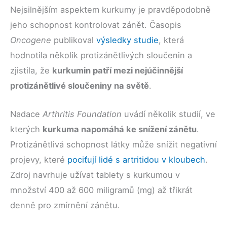
Nejsilnějším aspektem kurkumy je pravděpodobně
jeho schopnost kontrolovat zánět. Časopis
Oncogene
publikoval
výsledky studie
, která
hodnotila několik protizánětlivých sloučenin a
zjistila, že
kurkumin patří mezi nejúčinnější
protizánětlivé sloučeniny na světě
.
Nadace
Arthritis Foundation
uvádí několik studií, ve
kterých
kurkuma napomáhá ke snížení zánětu
.
Protizánětlivá schopnost látky může snížit negativní
projevy, které
pociťují lidé s artritidou v kloubech
.
Zdroj navrhuje užívat tablety s kurkumou v
množství 400 až 600 miligramů (mg) až třikrát
denně pro zmírnění zánětu.