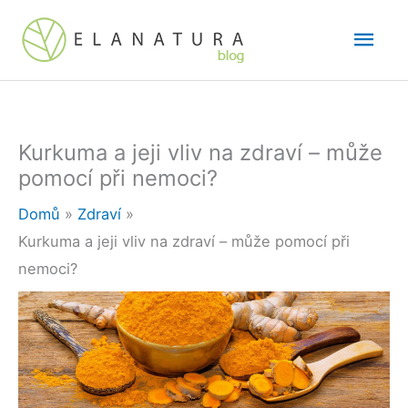
Přeskočit
Hlav
na
obsah
men
Kurkuma a jeji vliv na zdraví – může
pomocí při nemoci?
Domů
Zdraví
Kurkuma a jeji vliv na zdraví – může pomocí při
nemoci?