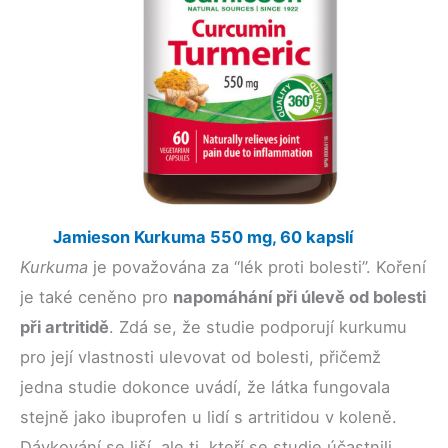
Jamieson Kurkuma 550 mg, 60 kapslí
Kurkuma
je považována za “lék proti bolesti”. Koření
je také ceněno pro
napomáhání při úlevě od bolesti
při artritidě
. Zdá se, že studie podporují kurkumu
pro její vlastnosti ulevovat od bolesti, přičemž
jedna studie dokonce uvádí, že látka fungovala
stejně jako ibuprofen u lidí s artritidou v koleně.
Dávkování se liší, ale ti, kteří se studie účastnili,