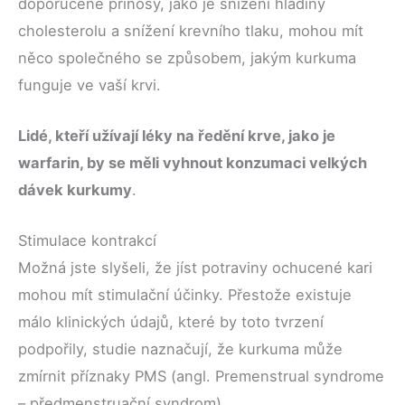
doporučené přínosy, jako je snížení hladiny
cholesterolu a snížení krevního tlaku, mohou mít
něco společného se způsobem, jakým kurkuma
funguje ve vaší krvi.
Lidé, kteří užívají léky na ředění krve, jako je
warfarin, by se měli vyhnout konzumaci velkých
dávek kurkumy
.
Stimulace kontrakcí
Možná jste slyšeli, že jíst potraviny ochucené kari
mohou mít stimulační účinky. Přestože existuje
málo klinických údajů, které by toto tvrzení
podpořily, studie naznačují, že kurkuma může
zmírnit příznaky PMS (angl. Premenstrual syndrome
– předmenstruační syndrom).