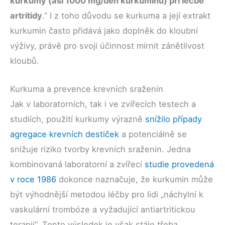
kurkumy (asi 1000 mg/den kurkuminu) při léčbě
artritidy
.” I z toho důvodu se kurkuma a její extrakt
kurkumin často přidává jako doplněk do kloubní
výživy, právě pro svoji účinnost mírnit zánětlivost
kloubů.
Kurkuma a prevence krevních sraženin
Jak v laboratorních, tak i ve zvířecích testech a
studiích, použití kurkumy výrazně
snížilo případy
agregace krevních destiček
a potenciálně se
snižuje riziko tvorby krevních sraženin. Jedna
kombinovaná laboratorní a zvířecí
studie provedená
v roce 1986
dokonce naznačuje, že kurkumin může
být výhodnější metodou léčby pro lidi „náchylní k
vaskulární trombóze a vyžadující antiartritickou
terapii“. Tento výsledek je však stále třeba