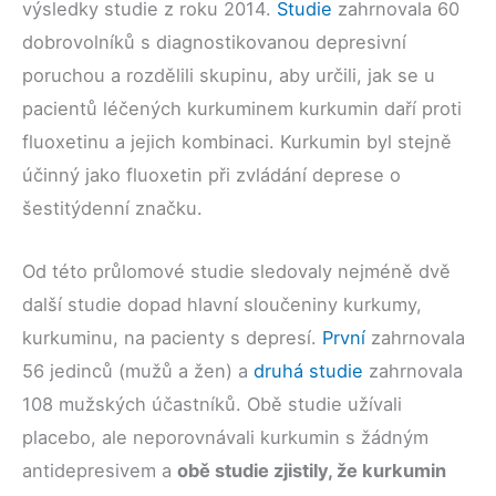
výsledky studie z roku 2014.
Studie
zahrnovala 60
dobrovolníků s diagnostikovanou depresivní
poruchou a rozdělili skupinu, aby určili, jak se u
pacientů léčených kurkuminem kurkumin daří proti
fluoxetinu a jejich kombinaci. Kurkumin byl stejně
účinný jako fluoxetin při zvládání deprese o
šestitýdenní značku.
Od této průlomové studie sledovaly nejméně dvě
další studie dopad hlavní sloučeniny kurkumy,
kurkuminu, na pacienty s depresí.
První
zahrnovala
56 jedinců (mužů a žen) a
druhá studie
zahrnovala
108 mužských účastníků. Obě studie užívali
placebo, ale neporovnávali kurkumin s žádným
antidepresivem a
obě studie zjistily, že kurkumin