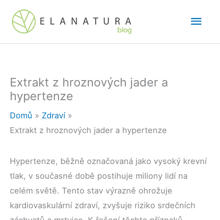
Přeskočit
Hlav
na
obsah
men
Extrakt z hroznových jader a
hypertenze
Domů
Zdraví
Extrakt z hroznových jader a hypertenze
Hypertenze, běžně označovaná jako vysoký krevní
tlak, v současné době postihuje miliony lidí na
celém světě. Tento stav výrazně ohrožuje
kardiovaskulární zdraví, zvyšuje riziko srdečních