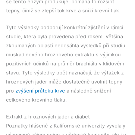
se tento enzym produkuje, pomáhá to rozšířit
tepny, čímž se zlepší tok krve a sniží krevní tlak.
Tyto výsledky podporují konkrétní zjištění v rámci
studie, která byla provedena před rokem. Většina
zkoumaných oblastí nedosáhla výsledků při studiu
muskadinového hroznového extraktu s výjimkou
pozitivních účinků na průměr brachiálu v klidovém
stavu. Tyto výsledky opět naznačují, že výtažek z
hroznových jader může dostatečně uvolnit tepny
pro
zvýšení průtoku krve
a následně snížení
celkového krevního tlaku.
Extrakt z hroznových jader a diabet
Poznatky hlášené z Kalifornské univerzity vyvolaly
významný zájem nejen u vědecké komunity, ale i v