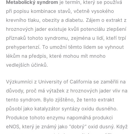
Metabolický syndrom
je termín, který se používá
při popisu kombinace stavů, včetně vysokého
krevního tlaku, obezity a diabetu. Zájem o extrakt z
hroznových jader existuje kvůli potenciálu zlepšení
příznaků tohoto syndromu, zejména u lidí, kteří trpí
prehypertenzí. To umožní těmto lidem se vyhnout
lékům na předpis, které mohou mít mnoho
vedlejších účinků.
Výzkumníci z University of California se zaměřili na
důvody, proč má výtažek z hroznových jader vliv na
tento syndrom. Bylo zjištěno, že tento extrakt
působí jako katalyzátor syntázy oxidu dusného.
Produkce tohoto enzymu napomáhá produkci
eNOS, který je známý jako “dobrý” oxid dusný. Když