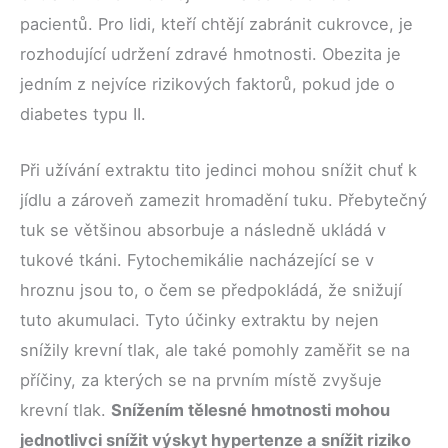
pacientů. Pro lidi, kteří chtějí zabránit cukrovce, je
rozhodující udržení zdravé hmotnosti. Obezita je
jedním z nejvíce rizikových faktorů, pokud jde o
diabetes typu II.
Při užívání extraktu tito jedinci mohou snížit chuť k
jídlu a zároveň zamezit hromadění tuku. Přebytečný
tuk se většinou absorbuje a následně ukládá v
tukové tkáni. Fytochemikálie nacházející se v
hroznu jsou to, o čem se předpokládá, že snižují
tuto akumulaci. Tyto účinky extraktu by nejen
snížily krevní tlak, ale také pomohly zaměřit se na
příčiny, za kterých se na prvním místě zvyšuje
krevní tlak.
Snížením tělesné hmotnosti mohou
jednotlivci snížit výskyt hypertenze a snížit riziko