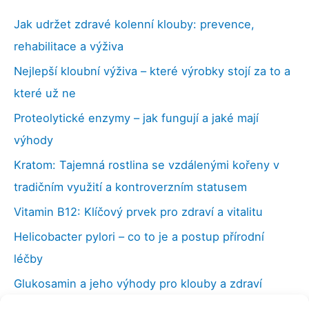
Jak udržet zdravé kolenní klouby: prevence,
rehabilitace a výživa
Nejlepší kloubní výživa – které výrobky stojí za to a
které už ne
Proteolytické enzymy – jak fungují a jaké mají
výhody
Kratom: Tajemná rostlina se vzdálenými kořeny v
tradičním využití a kontroverzním statusem
Vitamin B12: Klíčový prvek pro zdraví a vitalitu
Helicobacter pylori – co to je a postup přírodní
léčby
Glukosamin a jeho výhody pro klouby a zdraví
Vilcacora (kočičí dráp), účinky a použití v medicíně