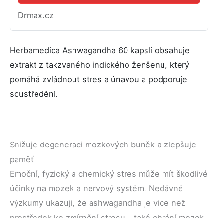
Drmax.cz
Herbamedica Ashwagandha 60 kapslí obsahuje
extrakt z takzvaného indického ženšenu, který
pomáhá zvládnout stres a únavou a podporuje
soustředění.
Snižuje degeneraci mozkových buněk a zlepšuje
paměť
Emoční, fyzický a chemický stres může mít škodlivé
účinky na mozek a nervový systém. Nedávné
výzkumy ukazují, že ashwagandha je více než
prostředek ke zmírnění stresu – také chrání mozek