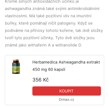
Kromě silných antioxidačních účinků je
ashwagandha
známá také svými antimikrobiálními
vlastnostmi. Má také pozitivní vliv na imunitní
buňky, které pomáhají ničit patogeny. Když se
podíváme na přínosy tohoto kořene, tak dvě složky
tvoří tyto pozitivní účinky. Tyto dvě složky jsou
známé jako withaferin A a withanolide D.
Herbamedica Ashwagandha extrakt
450 mg 60 kapslí
356 Kč
KOUPIT
Drmax.cz