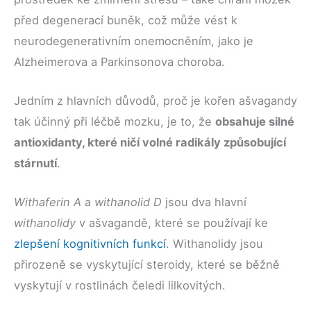
před degenerací buněk, což může vést k
neurodegenerativním onemocněním, jako je
Alzheimerova a Parkinsonova choroba.
Jedním z hlavních důvodů, proč je kořen ašvagandy
tak účinný při léčbě mozku, je to, že
obsahuje silné
antioxidanty, které ničí volné radikály způsobující
stárnutí
.
Withaferin A
a
withanolid D
jsou dva hlavní
withanolidy
v ašvagandě, které se používají ke
zlepšení kognitivních funkcí
. Withanolidy jsou
přirozeně se vyskytující steroidy, které se běžně
vyskytují v rostlinách čeledi lilkovitých.