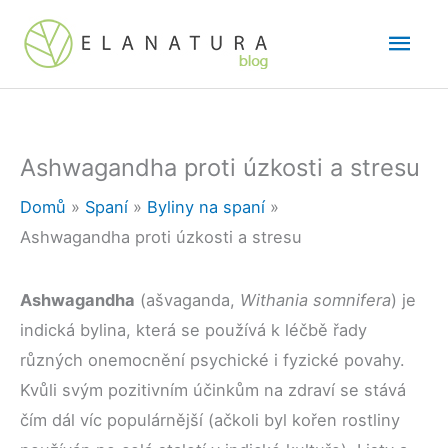
Přeskočit
Hlav
na
obsah
men
Ashwagandha proti úzkosti a stresu
Domů
Spaní
Byliny na spaní
Ashwagandha proti úzkosti a stresu
Ashwagandha
(ašvaganda,
Withania somnifera
) je
indická bylina, která se používá k léčbě řady
různých onemocnění psychické i fyzické povahy.
Kvůli svým pozitivním účinkům na zdraví se stává
čím dál víc populárnější (ačkoli byl kořen rostliny