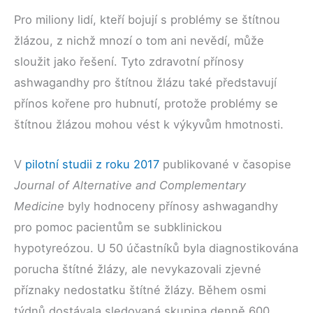
Pro miliony lidí, kteří bojují s problémy se štítnou
žlázou, z nichž mnozí o tom ani nevědí, může
sloužit jako řešení. Tyto zdravotní přínosy
ashwagandhy pro štítnou žlázu také představují
přínos kořene pro hubnutí, protože problémy se
štítnou žlázou mohou vést k výkyvům hmotnosti.
V
pilotní studii z roku 2017
publikované v časopise
Journal of Alternative and Complementary
Medicine
byly hodnoceny přínosy ashwagandhy
pro pomoc pacientům se subklinickou
hypotyreózou. U 50 účastníků byla diagnostikována
porucha štítné žlázy, ale nevykazovali zjevné
příznaky nedostatku štítné žlázy. Během osmi
týdnů dostávala sledovaná skupina denně 600