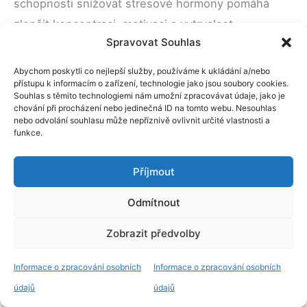
schopnosti snižovat stresové hormony pomáhá
zlepšit koncentraci, motivaci a vytrvalost.
Spravovat Souhlas
Dvojitě zaslepená, randomizovaná a placebem
Abychom poskytli co nejlepší služby, používáme k ukládání a/nebo
kontrolovaná studie z roku 2015 provedená v Indii
přístupu k informacím o zařízení, technologie jako jsou soubory cookies.
Souhlas s těmito technologiemi nám umožní zpracovávat údaje, jako je
hodnotila účinnost extraktů z ashwagandhy při
chování při procházení nebo jedinečná ID na tomto webu. Nesouhlas
nebo odvolání souhlasu může nepříznivě ovlivnit určité vlastnosti a
zvyšování kardiorespirační vytrvalosti u 50
funkce.
zdravých dospělých sportovců.
Příjmout
Během 20-minutového testu běhu byla měřena
Odmítnout
spotřeba kyslíku při nejvyšší fyzické námaze
každého účastníka. Účastníkům byl také poskytnut
Zobrazit předvolby
dotazník o jejich fyzickém zdraví, psychologickém
zdraví, sociálních vztazích a faktorech prostředí,
Informace o zpracování osobních
Informace o zpracování osobních
aby bylo možné posoudit změny v kvalitě jejich
údajů
údajů
života po léčbě ashwagandhou.