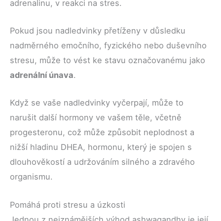
adrenalinu, v reakci na stres.
Pokud jsou nadledvinky přetíženy v důsledku
nadměrného emočního, fyzického nebo duševního
stresu, může to vést ke stavu označovanému jako
adrenální únava
.
Když se vaše nadledvinky vyčerpají, může to
narušit další hormony ve vašem těle, včetně
progesteronu, což může způsobit neplodnost a
nižší hladinu DHEA, hormonu, který je spojen s
dlouhověkostí a udržováním silného a zdravého
organismu.
Pomáhá proti stresu a úzkosti
Jednou z nejznámějších výhod ashwagandhy je její