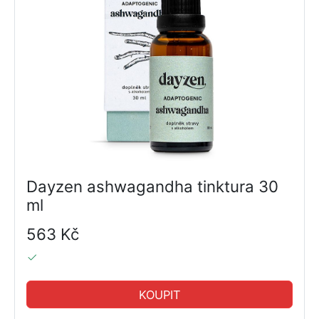
Dayzen ashwagandha tinktura 30
ml
563 Kč
KOUPIT