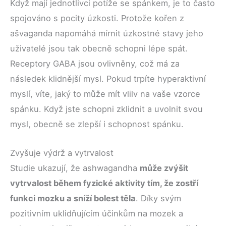
Když mají jednotlivci potíže se spánkem, je to často
spojováno s pocity úzkosti. Protože kořen z
ašvaganda napomáhá mírnit úzkostné stavy jeho
uživatelé jsou tak obecně schopni lépe spát.
Receptory GABA jsou ovlivněny, což má za
následek klidnější mysl. Pokud trpíte hyperaktivní
myslí, víte, jaký to může mít vlilv na vaše vzorce
spánku. Když jste schopni zklidnit a uvolnit svou
mysl, obecně se zlepší i schopnost spánku.
Zvyšuje výdrž a vytrvalost
Studie ukazují, že ashwagandha
může zvýšit
vytrvalost během fyzické aktivity tím, že zostří
funkci mozku a sníží bolest těla
. Díky svým
pozitivním uklidňujícím účinkům na mozek a