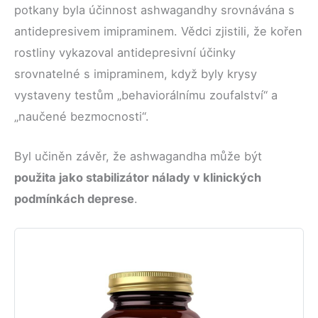
potkany byla účinnost ashwagandhy srovnávána s
antidepresivem imipraminem. Vědci zjistili, že kořen
rostliny vykazoval antidepresivní účinky
srovnatelné s imipraminem, když byly krysy
vystaveny testům „behaviorálnímu zoufalství“ a
„naučené bezmocnosti“.
Byl učiněn závěr, že ashwagandha může být
použita jako stabilizátor nálady v klinických
podmínkách deprese
.