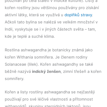
používán po celá staletí v indické kultuře). Listy a
kořen rostliny jsou většinou používány pro získání
aktivní látky, která se využívá u
doplňků stravy
.
Ačkoli tato bylina se nalézá ve velkém množství v
Indii, vyskytuje se i v jiných částech světa – tam,
kde je teplé a suché klima.
Rostlina ashwagandha je botanicky známá jako
kořen Withania somnifera. Je členem rodiny
Solanaceae (lilek). Kořen ashwagandhy se také
běžně nazývá
indický ženšen
, zimní třešeň a kořen
somnifery.
Kořen a listy rostliny ashwagandha se nejčastěji
používají pro své léčivé vlastnosti a přítomnost
withanolidů
, skupiny steroidních laktonů, jsou