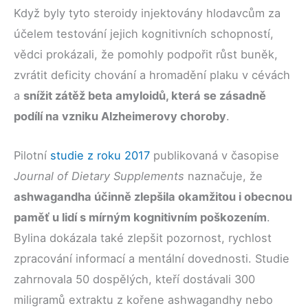
Když byly tyto steroidy injektovány hlodavcům za
účelem testování jejich kognitivních schopností,
vědci prokázali, že pomohly podpořit růst buněk,
zvrátit deficity chování a hromadění plaku v cévách
a
snížit zátěž beta amyloidů, která se zásadně
podílí na vzniku Alzheimerovy choroby
.
Pilotní
studie z roku 2017
publikovaná v časopise
Journal of Dietary Supplements
naznačuje, že
ashwagandha účinně zlepšila okamžitou i obecnou
paměť u lidí s mírným kognitivním poškozením
.
Bylina dokázala také zlepšit pozornost, rychlost
zpracování informací a mentální dovednosti. Studie
zahrnovala 50 dospělých, kteří dostávali 300
miligramů extraktu z kořene ashwagandhy nebo