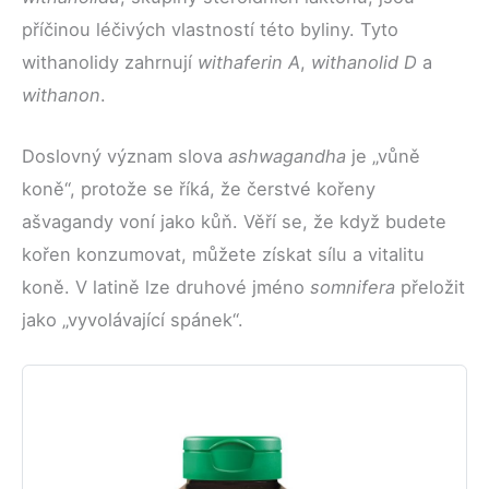
příčinou léčivých vlastností této byliny. Tyto
withanolidy zahrnují
withaferin A
,
withanolid D
a
withanon
.
Doslovný význam slova
ashwagandha
je „vůně
koně“, protože se říká, že čerstvé kořeny
ašvagandy voní jako kůň. Věří se, že když budete
kořen konzumovat, můžete získat sílu a vitalitu
koně. V latině lze druhové jméno
somnifera
přeložit
jako „vyvolávající spánek“.