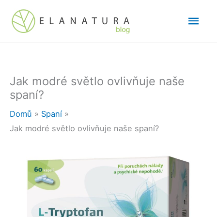
Přeskočit
Hlav
na
obsah
men
Jak modré světlo ovlivňuje naše
spaní?
Domů
Spaní
Jak modré světlo ovlivňuje naše spaní?