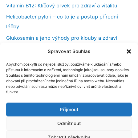
Vitamin B12: Klíčový prvek pro zdraví a vitalitu
Helicobacter pylori – co to je a postup přírodní
léčby
Glukosamin a jeho výhody pro klouby a zdraví
Vilcacora (kočičí dráp), účinky a použití v medicíně
Spravovat Souhlas
Kloubní výživa a co můžeme udělat při bolestech
Abychom poskytli co nejlepší služby, používáme k ukládání a/nebo
kloubů
přístupu k informacím o zařízení, technologie jako jsou soubory cookies.
Souhlas s těmito technologiemi nám umožní zpracovávat údaje, jako je
Nootropika – chytré drogy a naše paměť
chování při procházení nebo jedinečná ID na tomto webu. Nesouhlas
nebo odvolání souhlasu může nepříznivě ovlivnit určité vlastnosti a
funkce.
Příjmout
Copyright © 2026 ELANATURA s.r.o. | Elanatura
Blog - Typy pro vaše zdraví
Odmítnout
Zdravotní tvrzení na tomto webu nejsou lékařská
Zobrazit předvolby