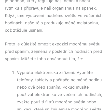
je hormon, který reguluje naši denní a noční
rytmiku a připravuje náš organismus na spánek.
Když jsme vystaveni modrému světlu ve večerních
hodinách, naše tělo produkuje méně melatoninu,
což ztěžuje usínání.
Proto je důležité omezit expozici modrému světlu
před spaním, zejména v posledních hodinách před
spaním. Můžete toho dosáhnout tím, že:
Vypněte elektronická zařízení: Vypněte
telefony, tablety a počítače nejméně hodinu
nebo dvě před spaním. Pokud musíte
používat elektroniku ve večerních hodinách,
zvažte použití filtrů modrého světla nebo
aplikací, které snižují emise modrého světla.