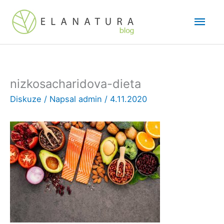
Přeskočit
Hlav
na
obsah
men
nizkosacharidova-dieta
Diskuze
/ Napsal
admin
/
4.11.2020