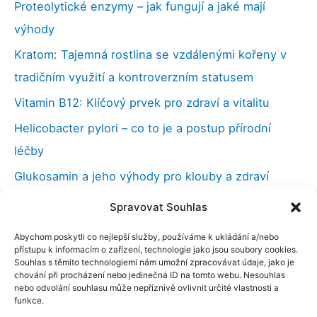
Proteolytické enzymy – jak fungují a jaké mají
výhody
Kratom: Tajemná rostlina se vzdálenými kořeny v
tradičním využití a kontroverzním statusem
Vitamin B12: Klíčový prvek pro zdraví a vitalitu
Helicobacter pylori – co to je a postup přírodní
léčby
Glukosamin a jeho výhody pro klouby a zdraví
Vilcacora (kočičí dráp), účinky a použití v medicíně
Spravovat Souhlas
Kloubní výživa a co můžeme udělat při bolestech
Abychom poskytli co nejlepší služby, používáme k ukládání a/nebo
kloubů
přístupu k informacím o zařízení, technologie jako jsou soubory cookies.
Souhlas s těmito technologiemi nám umožní zpracovávat údaje, jako je
Nootropika – chytré drogy a naše paměť
chování při procházení nebo jedinečná ID na tomto webu. Nesouhlas
nebo odvolání souhlasu může nepříznivě ovlivnit určité vlastnosti a
funkce.