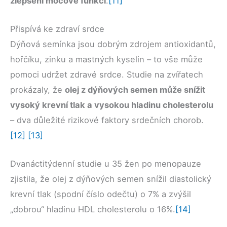
zlepšení močové funkci
.
[11]
Přispívá ke zdraví srdce
Dýňová semínka jsou dobrým zdrojem antioxidantů,
hořčíku, zinku a mastných kyselin – to vše může
pomoci udržet zdravé srdce. Studie na zvířatech
prokázaly, že
olej z dýňových semen může snížit
vysoký krevní tlak a vysokou hladinu cholesterolu
– dva důležité rizikové faktory srdečních chorob.
[12]
[13]
Dvanáctitýdenní studie u 35 žen po menopauze
zjistila, že olej z dýňových semen snížil diastolický
krevní tlak (spodní číslo odečtu) o 7% a zvýšil
„dobrou“ hladinu HDL cholesterolu o 16%.
[14]