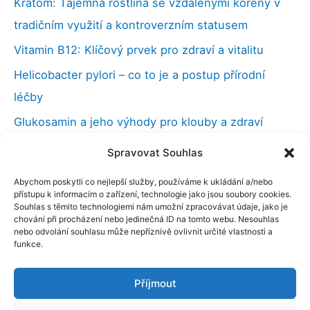
Kratom: Tajemná rostlina se vzdálenými kořeny v
tradičním využití a kontroverzním statusem
Vitamin B12: Klíčový prvek pro zdraví a vitalitu
Helicobacter pylori – co to je a postup přírodní
léčby
Glukosamin a jeho výhody pro klouby a zdraví
Vilcacora (kočičí dráp), účinky a použití v medicíně
Spravovat Souhlas
Kloubní výživa a co můžeme udělat při bolestech
Abychom poskytli co nejlepší služby, používáme k ukládání a/nebo
kloubů
přístupu k informacím o zařízení, technologie jako jsou soubory cookies.
Souhlas s těmito technologiemi nám umožní zpracovávat údaje, jako je
Nootropika – chytré drogy a naše paměť
chování při procházení nebo jedinečná ID na tomto webu. Nesouhlas
nebo odvolání souhlasu může nepříznivě ovlivnit určité vlastnosti a
funkce.
Příjmout
Copyright © 2026 ELANATURA s.r.o. | Elanatura