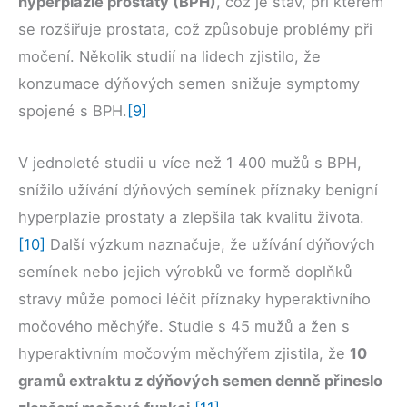
hyperplazie prostaty (BPH)
, což je stav, při kterém
se rozšiřuje prostata, což způsobuje problémy při
močení. Několik studií na lidech zjistilo, že
konzumace dýňových semen snižuje symptomy
spojené s BPH.
[9]
V jednoleté studii u více než 1 400 mužů s BPH,
snížilo užívání dýňových semínek příznaky benigní
hyperplazie prostaty a zlepšila tak kvalitu života.
[10]
Další výzkum naznačuje, že užívání dýňových
semínek nebo jejich výrobků ve formě doplňků
stravy může pomoci léčit příznaky hyperaktivního
močového měchýře. Studie s 45 mužů a žen s
hyperaktivním močovým měchýřem zjistila, že
10
gramů extraktu z dýňových semen denně přineslo