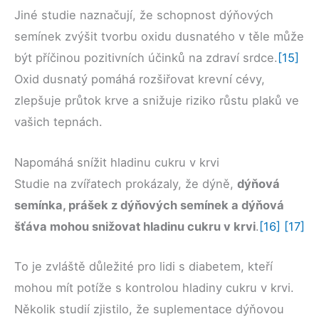
Jiné studie naznačují, že schopnost dýňových
semínek zvýšit tvorbu oxidu dusnatého v těle může
být příčinou pozitivních účinků na zdraví srdce.
[15]
Oxid dusnatý pomáhá rozšiřovat krevní cévy,
zlepšuje průtok krve a snižuje riziko růstu plaků ve
vašich tepnách.
Napomáhá snížit hladinu cukru v krvi
Studie na zvířatech prokázaly, že dýně,
dýňová
semínka, prášek z dýňových semínek a dýňová
šťáva mohou snižovat hladinu cukru v krvi
.
[16]
[17]
To je zvláště důležité pro lidi s diabetem, kteří
mohou mít potíže s kontrolou hladiny cukru v krvi.
Několik studií zjistilo, že suplementace dýňovou