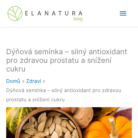
Přeskočit
Hlav
na
obsah
men
Dýňová semínka – silný antioxidant
pro zdravou prostatu a snížení
cukru
Domů
Zdraví
Dýňová semínka – silný antioxidant pro zdravou
prostatu a snížení cukru