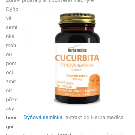
Zdraví prostaty a močového měchýře
Dýňo
vá
semí
nka
moh
ou
pom
oci
zmír
nit
přízn
aky
Dýňová semínka
, extrakt od Herba medica
beni
gní