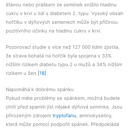
šťávou nebo práškem ze semínek snížilo hladinu
cukru v krvi u lidí s diabetem 2. typu. Vysoký obsah
hořčíku v dýňových semenech může být příčinou
pozitivního účinku na hladinu cukru v krvi.
Pozorovací studie s více než 127 000 lidmi zjistila,
že strava bohatá na hořčík byla spojena s 33%
nižším rizikem diabetu typu 2 u mužů a 34% nižším
rizikem u žen.
[18]
Napomáhá k dobrému spánku
Pokud máte problémy se spánkem, možná budete
chtít před spaním jíst nějaké dýňová semínka. Jsou
přirozeným zdrojem
tryptofanu
, aminokyseliny,
která může pomoci podpořit spánek. Předpokládá