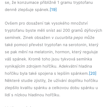
se, že konzumace přibližně 1 gramu tryptofanu
denně zlepšuje spánek.
[19]
Ovšem pro dosažení tak vysokého množství
tryptofanu byste měli sníst asi 200 gramů dýňových
semínek. Zinek obsažen v
cucurbita pepo
může
také pomoci převést tryptofan na serotonin, který
se pak mění na melatonin, hormon, který reguluje
váš spánek. Kromě toho jsou tykvová semínka
vynikajícím zdrojem hořčíku. Adekvátní hladina
hořčíku byla také spojena s lepším spánkem.
[20]
Některé studie zjistily, že užívání doplňku hořčíku
zlepšilo kvalitu spánku a celkovou dobu spánku u
lidí s nízkou hladinou hořčíku.