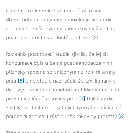
Omezuje riziko některých druhů rakoviny
Strava bohatá na dýňová semínka je ve studii
spojena se sníženým rizikem rakoviny žaludku,
prsu, plic, prostaty a tlustého střeva.(3)
Rozsáhlá pozorovací studie zjistila, že jejich
konzumace byla u žen s postmenopauzálními
příznaky spojena se sníženým rizikem rakoviny
prsu.
[6]
Jiné studie naznačují, že tzv. lignany v
dýňových semenech mohou hrát klíčovou roli při
prevenci a léčbě rakoviny prsu.
[7]
Další studie
zjistily, že doplněk obsahující dýňová semínka má
potenciál zpomalit růst buněk rakoviny prostaty.
[8]