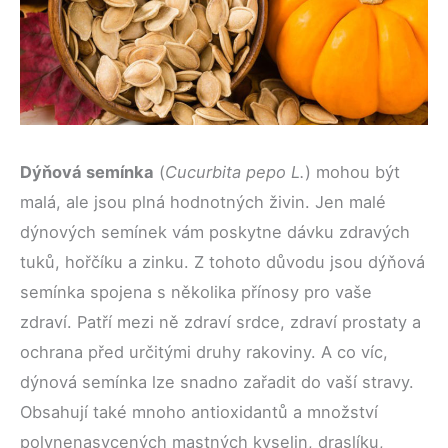
Dýňová semínka
(
Cucurbita pepo L.
) mohou být
malá, ale jsou plná hodnotných živin. Jen malé
dýnových semínek vám poskytne dávku zdravých
tuků, hořčíku a zinku. Z tohoto důvodu jsou dýňová
semínka spojena s několika přínosy pro vaše
zdraví. Patří mezi ně zdraví srdce, zdraví prostaty a
ochrana před určitými druhy rakoviny. A co víc,
dýnová semínka lze snadno zařadit do vaší stravy.
Obsahují také mnoho antioxidantů a množství
polynenasycených mastných kyselin, draslíku,