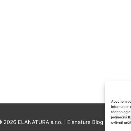
Abychom pos
informacím o
technologie
jedinečná I
 2026 ELANATURA s.r.o. | Elanatura Blog - Typy pro
ovlivnit urči