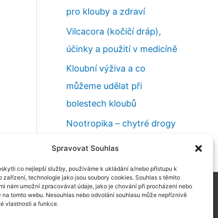
pro klouby a zdraví
Vilcacora (kočičí dráp),
účinky a použití v medicíně
Kloubní výživa a co
můžeme udělat při
bolestech kloubů
Nootropika – chytré drogy
a naše paměť
Spravovat Souhlas
kytli co nejlepší služby, používáme k ukládání a/nebo přístupu k
 zařízení, technologie jako jsou soubory cookies. Souhlas s těmito
mi nám umožní zpracovávat údaje, jako je chování při procházení nebo
D na tomto webu. Nesouhlas nebo odvolání souhlasu může nepříznivě
 vaše zdraví
té vlastnosti a funkce.