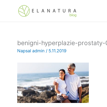
Přeskočit
na
obsah
benigni-hyperplazie-prostaty-
Napsal
admin
/
5.11.2019