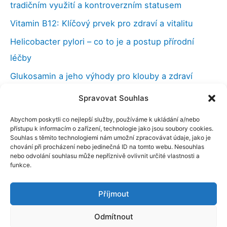
tradičním využití a kontroverzním statusem
Vitamin B12: Klíčový prvek pro zdraví a vitalitu
Helicobacter pylori – co to je a postup přírodní
léčby
Glukosamin a jeho výhody pro klouby a zdraví
Vilcacora (kočičí dráp), účinky a použití v medicíně
Spravovat Souhlas
Kloubní výživa a co můžeme udělat při bolestech
Abychom poskytli co nejlepší služby, používáme k ukládání a/nebo
kloubů
přístupu k informacím o zařízení, technologie jako jsou soubory cookies.
Souhlas s těmito technologiemi nám umožní zpracovávat údaje, jako je
Nootropika – chytré drogy a naše paměť
chování při procházení nebo jedinečná ID na tomto webu. Nesouhlas
nebo odvolání souhlasu může nepříznivě ovlivnit určité vlastnosti a
funkce.
Příjmout
Copyright © 2026 ELANATURA s.r.o. | Elanatura
Blog - Typy pro vaše zdraví
Odmítnout