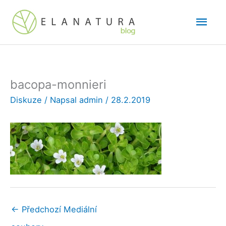
Přeskočit
Hlav
na
obsah
men
bacopa-monnieri
Diskuze
/ Napsal
admin
/
28.2.2019
←
Předchozí Mediální